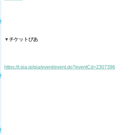
▼チケットぴあ
https://t.pia.jp/pia/event/event.do?eventCd=2307396