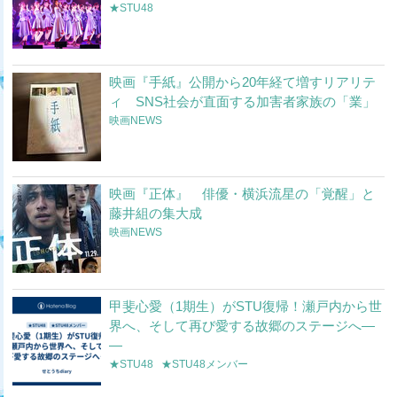
★STU48
映画『手紙』公開から20年経て増すリアリテ
ィ SNS社会が直面する加害者家族の「業」
映画NEWS
映画『正体』 俳優・横浜流星の「覚醒」と
藤井組の集大成
映画NEWS
甲斐心愛（1期生）がSTU復帰！瀬戸内から世
界へ、そして再び愛する故郷のステージへ―
―
★STU48
★STU48メンバー